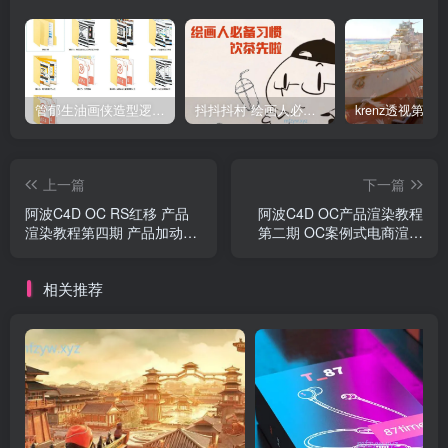
管郁生油画侠造型逻辑班第一期2019年5月【高清不缺课】
抖抖抖村 绘画人必备习惯2020【画质不错】
上一篇
下一篇
阿波C4D OC RS红移 产品
阿波C4D OC产品渲染教程
渲染教程第四期 产品加动效
第二期 OC案例式电商渲染
高级综合AEPR
中级初级
相关推荐