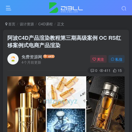
首页
设计资源
C4D课程
正文
阿波C4D产品渲染教程第三期高级案例 OC RS红
移案例式电商产品渲染
免费资源网
关注
私信
4个月前更新
0
411
15