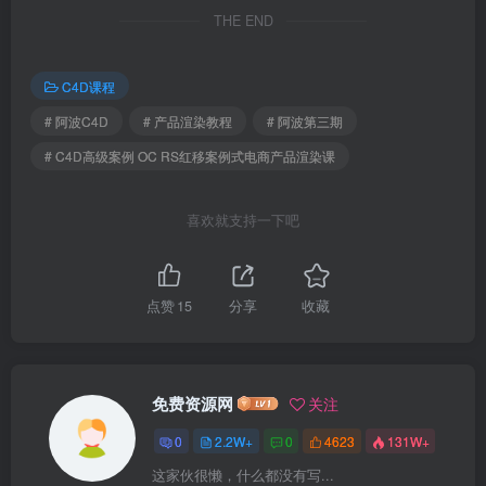
THE END
C4D课程
# 阿波C4D
# 产品渲染教程
# 阿波第三期
# C4D高级案例 OC RS红移案例式电商产品渲染课
喜欢就支持一下吧
点赞
15
分享
收藏
免费资源网
关注
0
2.2W+
0
4623
131W+
这家伙很懒，什么都没有写...