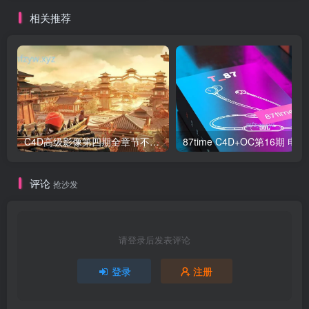
相关推荐
C4D高级影像第四期全章节不加密【画质高清有素材】
87time
评论
抢沙发
请登录后发表评论
登录
注册