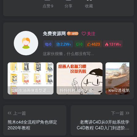
点赞
9
分享
收藏
免费资源网
关注
0
2.2W+
0
4623
131W+
这家伙很懒，什么都没有写...
管郁生油画侠造型逻辑班第一期2019年5月【高清不缺课】
抖抖抖村 绘画人必备习惯2020【画质不错】
上一篇
下一篇
熊木c4d全流程IP角色绑定
老鹰讲C4D从0开始系统学
2020年教程
C4D教程 C4D入门到进阶老
鹰C4D中文教程