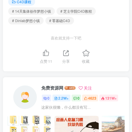
C4D课程
# 14天集体创作梦想小镇
# 芝士学院C4D教程
# Dinlab梦想小镇
# 零基础C4D
喜欢就支持一下吧
点赞
11
分享
收藏
免费资源网
关注
0
2.2W+
0
4623
131W+
这家伙很懒，什么都没有写...