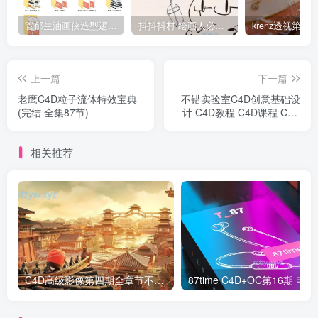
管郁生油画侠造型逻辑班第一期2019年5月【高清不缺课】
抖抖抖村 绘画人必备习惯2020【画质不错】
上一篇
下一篇
老鹰C4D粒子流体特效宝典
不错实验室C4D创意基础设
(完结 全集87节)
计 C4D教程 C4D课程 C4D
基础
相关推荐
C4D高级影像第四期全章节不加密【画质高清有素材】
87time