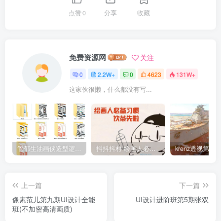
点赞
0
分享
收藏
免费资源网
关注
0
2.2W+
0
4623
131W+
这家伙很懒，什么都没有写...
管郁生油画侠造型逻辑班第一期2019年5月【高清不缺课】
抖抖抖村 绘画人必备习惯2020【画质不错】
上一篇
下一篇
像素范儿第九期UI设计全能
UI设计进阶班第5期张双
班(不加密高清画质)