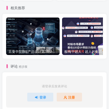
相关推荐
且曼学院B端产品设计第3期2021年【画质还行】
酸
评论
抢沙发
请登录后发表评论
登录
注册