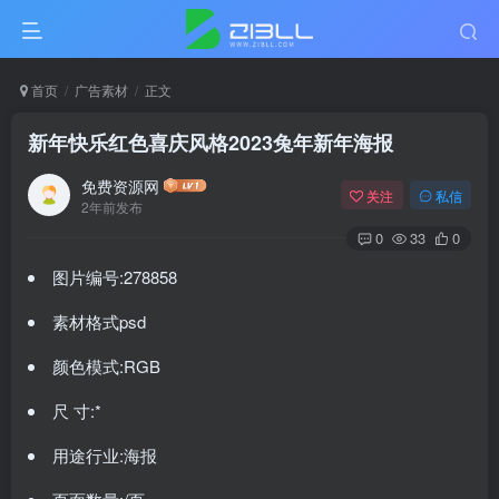
首页
广告素材
正文
新年快乐红色喜庆风格2023兔年新年海报
免费资源网
关注
私信
2年前发布
0
33
0
图片编号:278858
素材格式psd
颜色模式:RGB
尺 寸:*
用途行业:海报