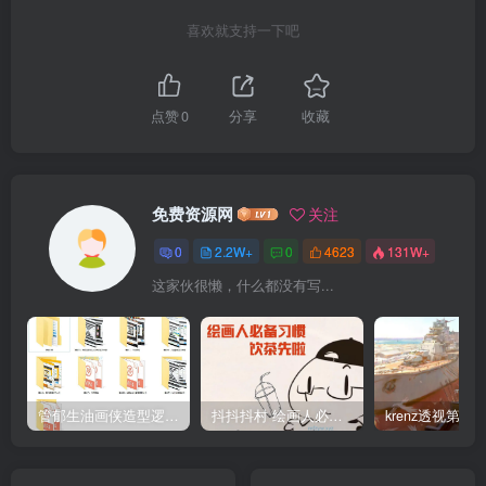
喜欢就支持一下吧
点赞
0
分享
收藏
免费资源网
关注
0
2.2W+
0
4623
131W+
这家伙很懒，什么都没有写...
管郁生油画侠造型逻辑班第一期2019年5月【高清不缺课】
抖抖抖村 绘画人必备习惯2020【画质不错】