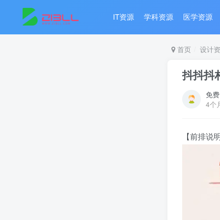
IT资源
学科资源
医学资源
首页
设计
抖抖抖
免费
4个
【前排说