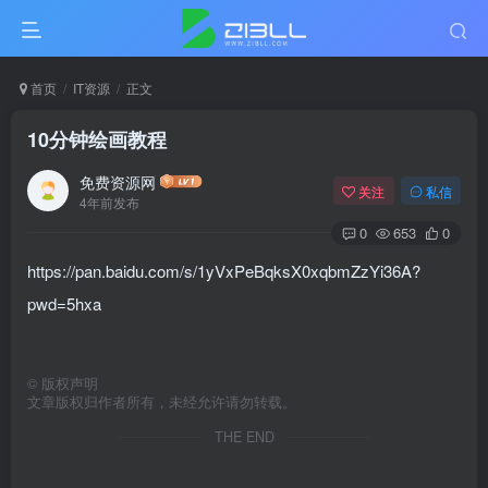
首页
IT资源
正文
10分钟绘画教程
免费资源网
关注
私信
4年前发布
0
653
0
https://pan.baidu.com/s/1yVxPeBqksX0xqbmZzYi36A?
pwd=5hxa
©
版权声明
文章版权归作者所有，未经允许请勿转载。
THE END