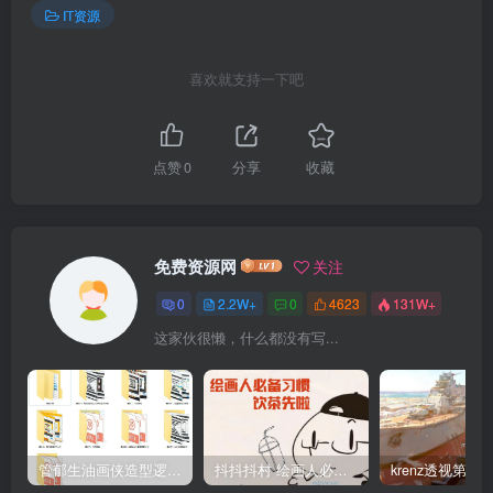
IT资源
喜欢就支持一下吧
点赞
0
分享
收藏
免费资源网
关注
0
2.2W+
0
4623
131W+
这家伙很懒，什么都没有写...
管郁生油画侠造型逻辑班第一期2019年5月【高清不缺课】
抖抖抖村 绘画人必备习惯2020【画质不错】