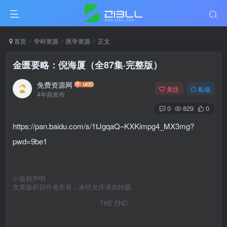
首页
学科资源
医学资源
正文
金匮要略：倪海厦（全87集·完整版）
免费资源网
关注
私信
4年前发布
0
829
0
https://pan.baidu.com/s/1tJgqaQ–KXKimpg4_MX3mg?
pwd=9be1
©
版权声明
文章版权归作者所有，未经允许请勿转载。
THE END