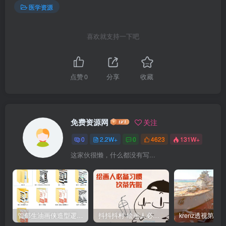
医学资源
喜欢就支持一下吧
点赞
0
分享
收藏
免费资源网
关注
0
2.2W+
0
4623
131W+
这家伙很懒，什么都没有写...
管郁生油画侠造型逻辑班第一期2019年5月【高清不缺课】
抖抖抖村 绘画人必备习惯2020【画质不错】