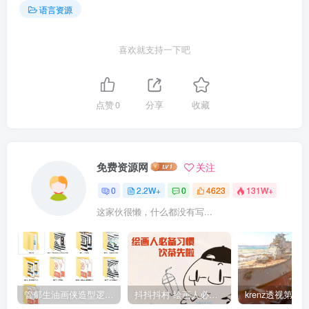
语言资源
喜欢就支持一下吧
点赞
0
分享
收藏
免费资源网
关注
0
2.2W+
0
4623
131W+
这家伙很懒，什么都没有写...
管郁生油画侠造型逻辑班第一期2019年5月【高清不缺课】
抖抖抖村 绘画人必备习惯2020【画质不错】