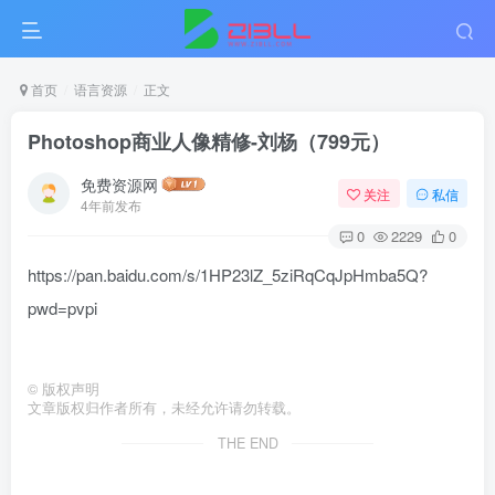
首页
语言资源
正文
Photoshop商业人像精修-刘杨（799元）
免费资源网
关注
私信
4年前发布
0
2229
0
https://pan.baidu.com/s/1HP23lZ_5ziRqCqJpHmba5Q?
pwd=pvpi
©
版权声明
文章版权归作者所有，未经允许请勿转载。
THE END