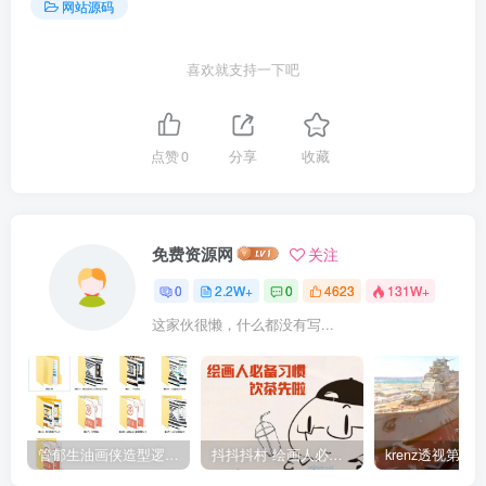
网站源码
喜欢就支持一下吧
点赞
0
分享
收藏
免费资源网
关注
0
2.2W+
0
4623
131W+
这家伙很懒，什么都没有写...
管郁生油画侠造型逻辑班第一期2019年5月【高清不缺课】
抖抖抖村 绘画人必备习惯2020【画质不错】