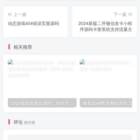
上一篇
下一篇
动态游戏404错误页面源码
2024新版二开微信发卡小程
序源码卡密系统支持流量主
相关推荐
2024最新鲨鱼台源码，转转交易猫闲鱼后台搭建教程【源码 教程】
修复版49图库网站源码
评论
抢沙发