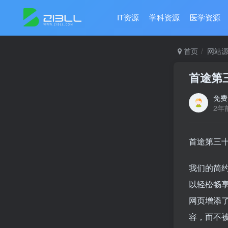
IT资源
学科资源
医学资源
首页
网站
首途第
免费
2年
首途第三十
我们的简
以轻松畅
网页增添
容，而不