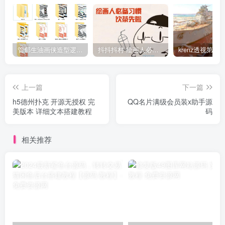
管郁生油画侠造型逻辑班第一期2019年5月【高清不缺课】
抖抖抖村 绘画人必备习惯2020【画质不错】
上一篇
下一篇
h5德州扑克 开源无授权 完
QQ名片满级会员装x助手源
美版本 详细文本搭建教程
码
相关推荐