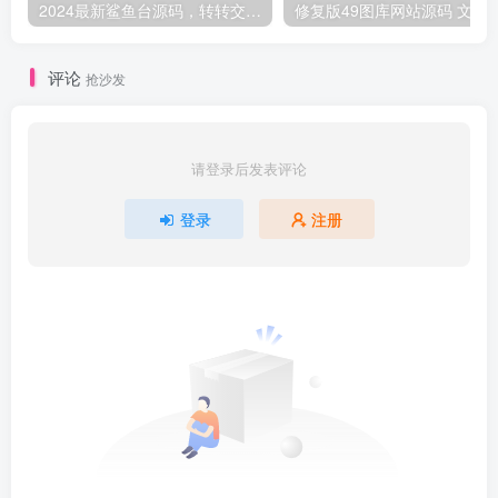
2024最新鲨鱼台源码，转转交易猫闲鱼后台搭建教程【源码 教程】
修复版49图库网站源码
评论
抢沙发
请登录后发表评论
登录
注册