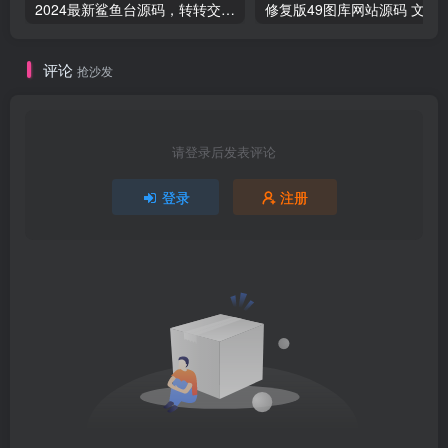
2024最新鲨鱼台源码，转转交易猫闲鱼后台搭建教程【源码 教程】
修复版49图库网站源码
评论
抢沙发
请登录后发表评论
登录
注册