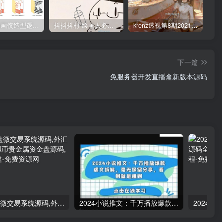
管郁生油画侠造型逻辑班第一期2019年5月【高清不缺课】
抖抖抖村 绘画人必备习惯2020【画质不错】
krenz透视第8期2021年4月结课【画质高清有笔刷课件】
下一篇
免服务器开发直播盒新版本源码
多语言微盘微交易系统源码,外汇源码BTC虚拟币贵金属资金盘源码,微盘平台搭建
2024小说推文：千万播放爆款虐文拆解，毫无保留分享，看到就是赚到