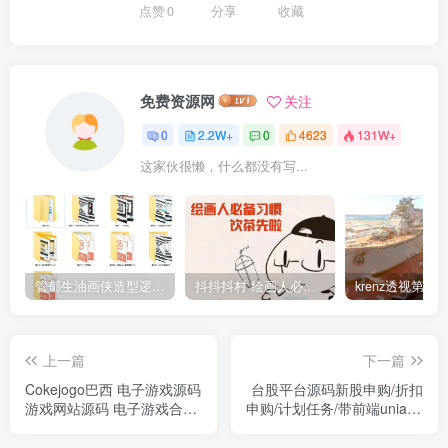
点赞
0
分享
收藏
免费资源网
关注
0
2.2W+
0
4623
131W+
这家伙很懒，什么都没有写...
管郁生油画侠造型逻辑班第一期2019年5月【高清不缺课】
抖抖抖村 绘画人必备习惯2020【画质不错】
上一篇
下一篇
Cokejogo巴西 电子游戏源码
台股平台源码新股申购/折扣
游戏网站源码 电子游戏合集
申购/计划任务/带前端uniapp
电子游戏软件下载 游戏源码
源码
分享