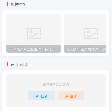
相关推荐
2024最新鲨鱼台源码，转转交易猫闲鱼后台搭建教程【源码 教程】
修复版49图库网站源码
评论
抢沙发
请登录后发表评论
登录
注册