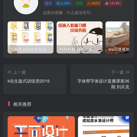
0
2.2W+
0
4623
131W+
这家伙很懒，什么都没有写...
管郁生油画侠造型逻辑班第一期2019年5月【高清不缺课】
抖抖抖村 绘画人必备习惯2020【画质不错】
上一篇
下一篇
k先生版式训练营2019
字体帮字体设计直播课第36
期 刘兵克
相关推荐