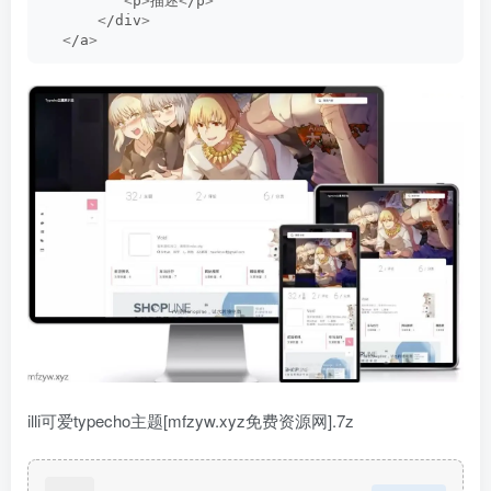
<
p
>
描述
<
/p
>
<
/div
>
<
/a
>
illi可爱typecho主题[mfzyw.xyz免费资源网].7z