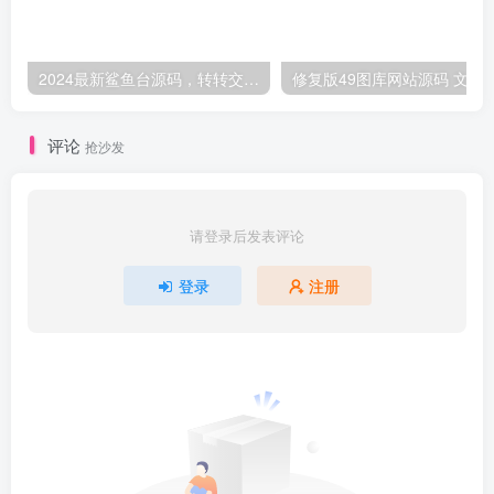
2024最新鲨鱼台源码，转转交易猫闲鱼后台搭建教程【源码 教程】
修复版49图库网站源码
评论
抢沙发
请登录后发表评论
登录
注册