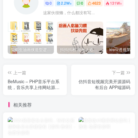
0
2.2W+
0
4623
131W+
这家伙很懒，什么都没有写...
管郁生油画侠造型逻辑班第一期2019年5月【高清不缺课】
抖抖抖村 绘画人必备习惯2020【画质不错】
上一篇
下一篇
BeMusic – PHP音乐平台系
仿抖音短视频完美开源源码
统，音乐共享上传网站源
有后台 APP端源码
码！
相关推荐