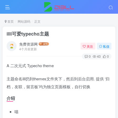
首页
网站源码
正文
illi可爱typecho主题
免费资源网
关注
私信
4个月前更新
0
43
0
A 二次元式 Typecho theme
主题命名illi扔到themes文件夹下，然后到后台启用. 提供 ‘归
档，友联，留言板’均为独立页面模板，自行切换
介绍
喵