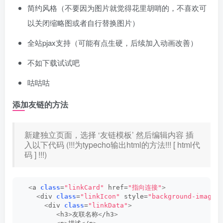
简约风格（不要因为图片就觉得花里胡哨的，不喜欢可
以关闭缩略图或者自行替换图片）
全站pjax支持（可能有点生硬，后续加入动画改善）
不如下载试试吧
咕咕咕
添加友链的方法
新建独立页面，选择 ‘友链模板’ 然后编辑内容 插
入以下代码 (!!!为typecho输出html的方法!!! [ html代
码 ] !!!)
<
a 
class
=
"linkCard"
 href=
"指向连接"
>
<
div 
class
=
"linkIcon"
 style=
"background-image
<
div 
class
=
"linkData"
>
<
h3
>
友联名称
<
/h3
>