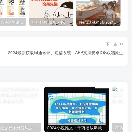
管郁生油画侠造型逻辑班第一期2019年5月【高清不缺课】
抖抖抖村 绘画人必备习惯2020【画质不错】
krenz透视第8期2021年4月结课【画质高清有笔刷课件】
下一篇
2024最新获取txl通讯录、短信系统，APP支持安卓IOS双端原生
多语言微盘微交易系统源码,外汇源码BTC虚拟币贵金属资金盘源码,微盘平台搭建
2024小说推文：千万播放爆款虐文拆解，毫无保留分享，看到就是赚到