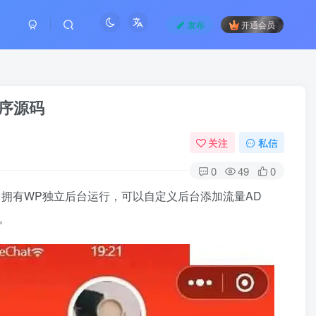
发布
开通会员
程序源码
关注
私信
0
49
0
码，拥有WP独立后台运行，可以自定义后台添加流量AD
。