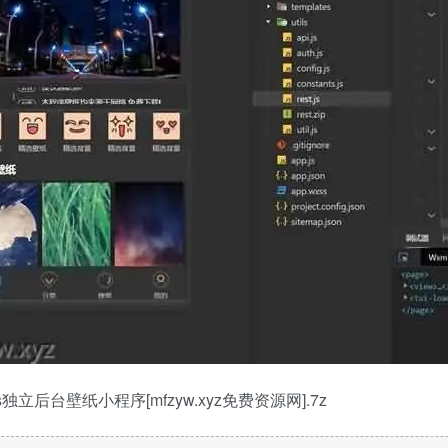
ss独立后台壁纸小程序[mfzyw.xyz免费资源网].7z