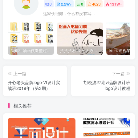
0
2.2W+
0
4623
131W+
这家伙很懒，什么都没有写...
管郁生油画侠造型逻辑班第一期2019年5月【高清不缺课】
抖抖抖村 绘画人必备习惯2020【画质不错】
上一篇
下一篇
开心老头品牌logo·VI设计实
胡晓波27期vi品牌设计班
战班2019年（第3期）
logo设计教程
相关推荐