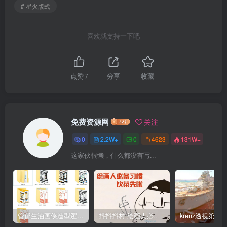
# 星火版式
喜欢就支持一下吧
点赞
7
分享
收藏
免费资源网
关注
0
2.2W+
0
4623
131W+
这家伙很懒，什么都没有写...
管郁生油画侠造型逻辑班第一期2019年5月【高清不缺课】
抖抖抖村 绘画人必备习惯2020【画质不错】