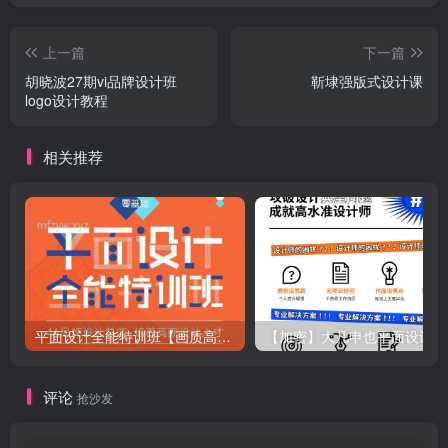
上一篇
下一篇
胡晓波27期vi品牌设计班
靳埭强版式设计课
logo设计教程
相关推荐
平面设计全能特训班【画质高清】
【
评论
抢沙发