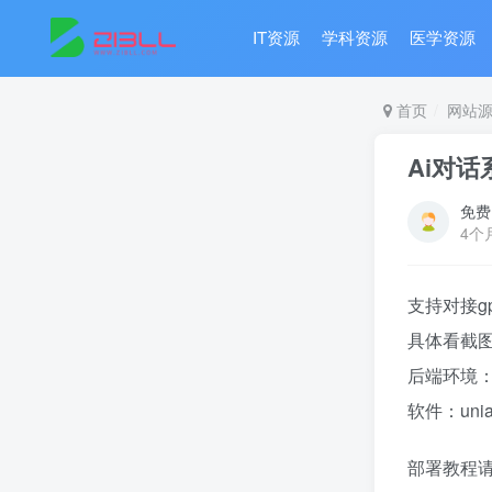
IT资源
学科资源
医学资源
首页
网站
Ai对话
免费
4个
支持对接gp
具体看截
后端环境：PH
软件：unia
部署教程