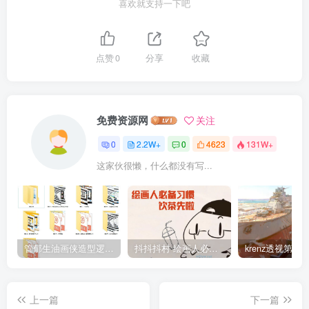
喜欢就支持一下吧
点赞
0
分享
收藏
免费资源网
关注
0
2.2W+
0
4623
131W+
这家伙很懒，什么都没有写...
管郁生油画侠造型逻辑班第一期2019年5月【高清不缺课】
抖抖抖村 绘画人必备习惯2020【画质不错】
上一篇
下一篇