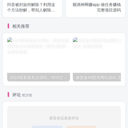
抖音被封如何解除？利用这
额滴神网赚app-做任务赚钱
个方法秒解，帮别人解除也
完整项目源码
可日入三位数
相关推荐
2024最新鲨鱼台源码，转转交易猫闲鱼后台搭建教程【源码 教程】
修复版49图库网站源码
评论
抢沙发
请登录后发表评论