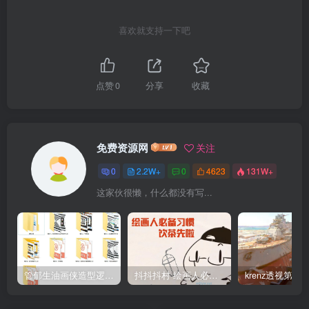
喜欢就支持一下吧
点赞
0
分享
收藏
免费资源网
关注
0
2.2W+
0
4623
131W+
这家伙很懒，什么都没有写...
管郁生油画侠造型逻辑班第一期2019年5月【高清不缺课】
抖抖抖村 绘画人必备习惯2020【画质不错】