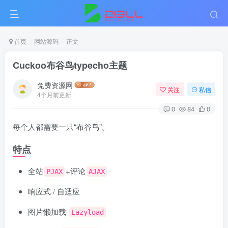
首页
网站源码
正文
Cuckoo布谷鸟typecho主题
免费资源网
关注
私信
4个月前更新
0
84
0
每个人都需要一只“布谷鸟”。
特点
全站
+评论
PJAX
AJAX
响应式 / 自适应
图片懒加载
Lazyload