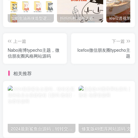
管郁生油画侠造型逻辑班第一期2019年5月【高清不缺课】
抖抖抖村 绘画人必备习惯2020【画质不错】
上一篇
下一篇
Nabo南博typecho主题，微
Icefox微信朋友圈typecho主
信朋友圈风格网站源码
题
相关推荐
2024最新鲨鱼台源码，转转交易猫闲鱼后台搭建教程【源码 教程】
修复版49图库网站源码