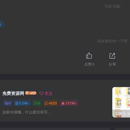
THE END
码
喜欢就支持一下吧
点赞
0
分享
免费资源网
关注
0
2.2W+
0
4623
131W+
这家伙很懒，什么都没有写...