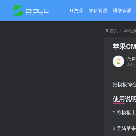
IT资源
学科资源
医学资源
首页
网站
苹果CM
免费
4个
把模板综
使用说
1.将模板上
2.登陆苹果