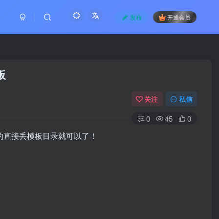
发布
开通会员
板
关注
私信
0
45
0
的直接丢模板目录就可以了！