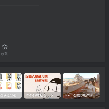
收藏
管郁生油画侠造型逻辑班第一期2019年5月【高清不缺课】
抖抖抖村 绘画人必备习惯2020【画质不错】
krenz透视第8期2021年4月结课【画质高清有笔刷课件】