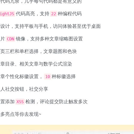
零代码冗余，几乎每句代码都是有意义的
代码高亮，支持
种编程代码
ightJS
22
式设计，支持平板与手机，访问体验甚至优于桌面
图片
镜像，支持多种文章缩略图设置
CDN
首页三栏和单栏选择，文章题图和色块
文章目录、相关文章与数学公式渲染
文章个性化标徽设置，
种标徽选择
10
个人社交按钮，社交分享
设置添加
检测，评论提交防止触发多次
XSS
多亮点等你去发现~