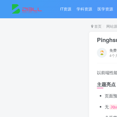
IT资源
学科资源
医学资源
首页
网站
Ping
免费
4个
以前端性
主题亮点
页面
无
JQu