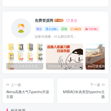
免费资源网
关注
0
2.2W+
0
4623
131W+
这家伙很懒，什么都没有写...
管郁生油画侠造型逻辑班第一期2019年5月【高清不缺课】
抖抖抖村 绘画人必备习惯2020【画质不错】
上一篇
下一篇
Akina高雅大气Typecho开源
MIBIAO米表类型typecho主
主题
题
相关推荐