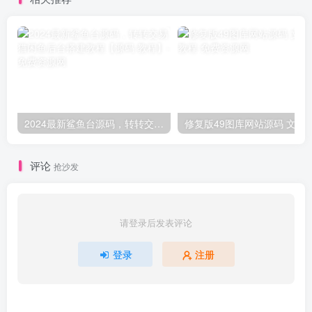
2024最新鲨鱼台源码，转转交易猫闲鱼后台搭建教程【源码 教程】
修复版49图库网站源码
评论
抢沙发
请登录后发表评论
登录
注册