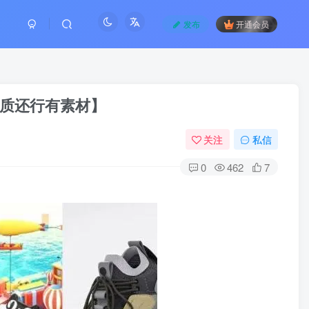
发布
开通会员
【画质还行有素材】
关注
私信
0
462
7