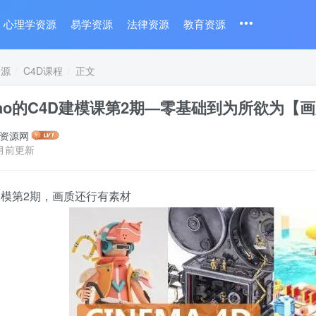
心理学资源
易学资源
法律资源
教育资源
资源
C4D课程
正文
Niao的C4D建模课第2期—零基础到为所欲为
资源网
月前更新
ao建模第2期，画质还行有素材