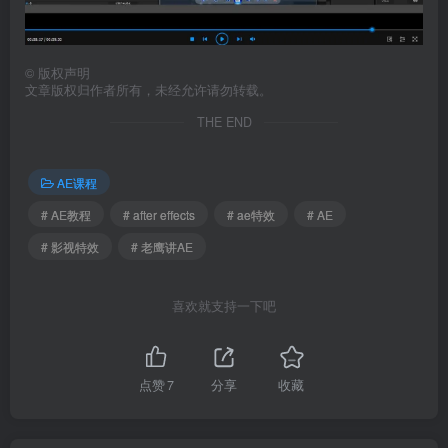
©
版权声明
文章版权归作者所有，未经允许请勿转载。
THE END
AE课程
# AE教程
# after effects
# ae特效
# AE
# 影视特效
# 老鹰讲AE
喜欢就支持一下吧
点赞
7
分享
收藏