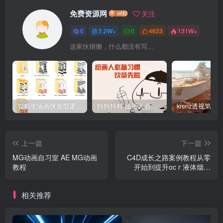
免费资源网
关注
0
2.2W+
0
4623
131W+
这家伙很懒，什么都没有写...
管郁生油画侠造型逻辑班第一期2019年5月【高清不缺课】
抖抖抖村 绘画人必备习惯2020【画质不错】
上一篇
下一篇
MG动画自习室 AE MG动画
C4D成长之路案例教程从零
教程
开始到提升oc r 液体烟雾
MG动画自习室 高清画质
相关推荐