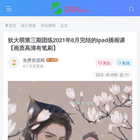
首页
设计资源
手绘课程
正文
狄大萌第三期团练2021年8月完结的ipad插画课
【画质高清有笔刷】
免费资源网
关注
私信
4个月前更新
0
252
11