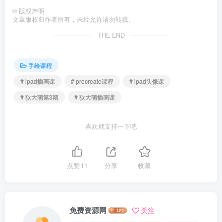
©
版权声明
文章版权归作者所有，未经允许请勿转载。
THE END
手绘课程
# ipad插画课
# procreate课程
# ipad头像课
# 狄大萌第3期
# 狄大萌插画课
喜欢就支持一下吧
点赞
11
分享
收藏
免费资源网
关注