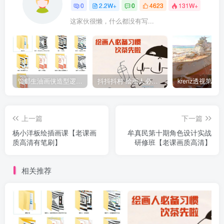
0
2.2W+
0
4623
131W+
这家伙很懒，什么都没有写...
管郁生油画侠造型逻辑班第一期2019年5月【高清不缺课】
抖抖抖村 绘画人必备习惯2020【画质不错】
上一篇
下一篇
杨小洋板绘插画课【老课画
牟真民第十期角色设计实战
质高清有笔刷】
研修班【老课画质高清】
相关推荐