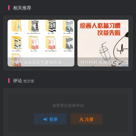
相关推荐
管郁生油画侠造型逻辑班第一期2019年5月【高清不缺课】
抖
评论
抢沙发
请登录后发表评论
登录
注册