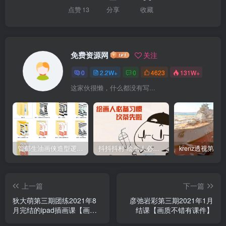
点赞
13
分享
收藏
免费资源网
关注
0
2.2W+
0
4623
131W+
这家伙很懒，什么都没有写...
管郁生油画侠造型逻辑班第一期2019年5月【高清不缺课】
抖抖抖村 绘画人必备习惯2020【画质不错】
上一篇
下一篇
狄大萌第三期团练2021年8
彦弛岩彩第三期2021年1月
月完结的ipad插画课【画质
结课【画质不错有课件】
高清有笔刷】