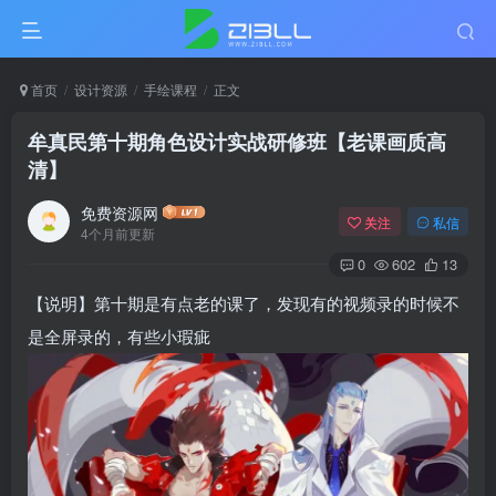
首页
设计资源
手绘课程
正文
牟真民第十期角色设计实战研修班【老课画质高
清】
免费资源网
关注
私信
4个月前更新
0
602
13
【说明】第十期是有点老的课了，发现有的视频录的时候不
是全屏录的，有些小瑕疵