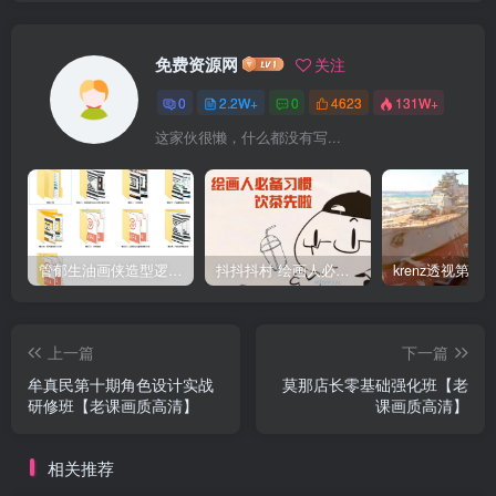
免费资源网
关注
0
2.2W+
0
4623
131W+
这家伙很懒，什么都没有写...
管郁生油画侠造型逻辑班第一期2019年5月【高清不缺课】
抖抖抖村 绘画人必备习惯2020【画质不错】
上一篇
下一篇
牟真民第十期角色设计实战
莫那店长零基础强化班【老
研修班【老课画质高清】
课画质高清】
相关推荐