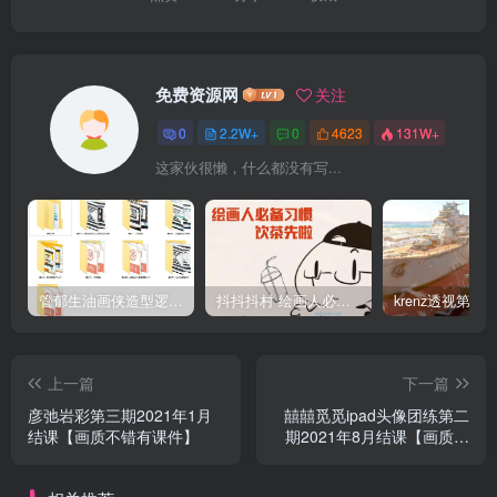
免费资源网
关注
0
2.2W+
0
4623
131W+
这家伙很懒，什么都没有写...
管郁生油画侠造型逻辑班第一期2019年5月【高清不缺课】
抖抖抖村 绘画人必备习惯2020【画质不错】
上一篇
下一篇
彦弛岩彩第三期2021年1月
囍囍觅觅ipad头像团练第二
结课【画质不错有课件】
期2021年8月结课【画质高
清有笔刷课件】