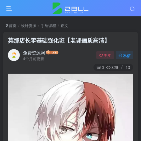
首页
设计资源
手绘课程
正文
莫那店长零基础强化班【老课画质高清】
免费资源网
关注
私信
4个月前更新
0
329
13