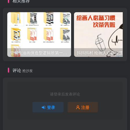
相关推荐
管郁生油画侠造型逻辑班第一期2019年5月【高清不缺课】
抖
评论
抢沙发
请登录后发表评论
登录
注册