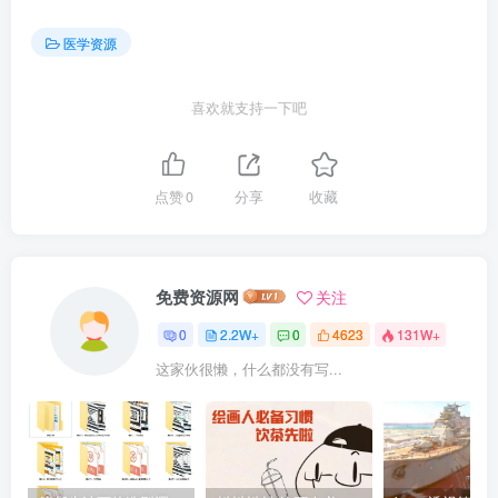
医学资源
喜欢就支持一下吧
点赞
0
分享
收藏
免费资源网
关注
0
2.2W+
0
4623
131W+
这家伙很懒，什么都没有写...