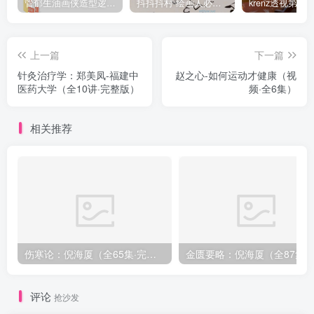
管郁生油画侠造型逻辑班第一期2019年5月【高清不缺课】
抖抖抖村 绘画人必备习惯2020【画质不错】
上一篇
下一篇
针灸治疗学：郑美凤-福建中
赵之心-如何运动才健康（视
医药大学（全10讲·完整版）
频·全6集）
相关推荐
伤寒论：倪海厦（全65集·完整版）
金匮要略：倪海厦（全8
评论
抢沙发