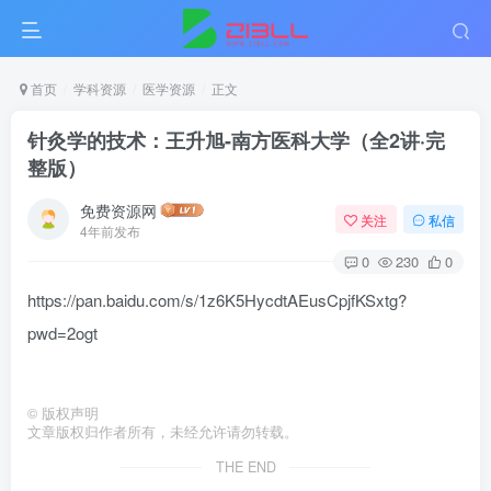
首页
学科资源
医学资源
正文
针灸学的技术：王升旭-南方医科大学（全2讲·完
整版）
免费资源网
关注
私信
4年前发布
0
230
0
https://pan.baidu.com/s/1z6K5HycdtAEusCpjfKSxtg?
pwd=2ogt
©
版权声明
文章版权归作者所有，未经允许请勿转载。
THE END