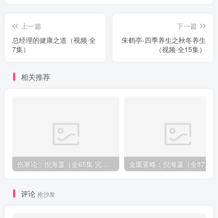
上一篇
下一篇
总经理的健康之道（视频·全
朱鹤亭-四季养生之秋冬养生
7集）
（视频·全15集）
相关推荐
伤寒论：倪海厦（全65集·完整版）
金匮要略：倪海厦（全8
评论
抢沙发