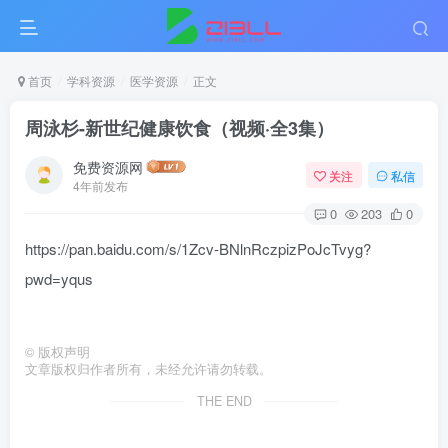
首页
学科资源
医学资源
正文
周泳杉-新世纪健康饮食（视频·全3集）
免费资源网
关注
私信
4年前发布
0
203
0
https://pan.baidu.com/s/1Zcv-BNlnRczpizPoJcTvyg?
pwd=yqus
©
版权声明
文章版权归作者所有，未经允许请勿转载。
THE END