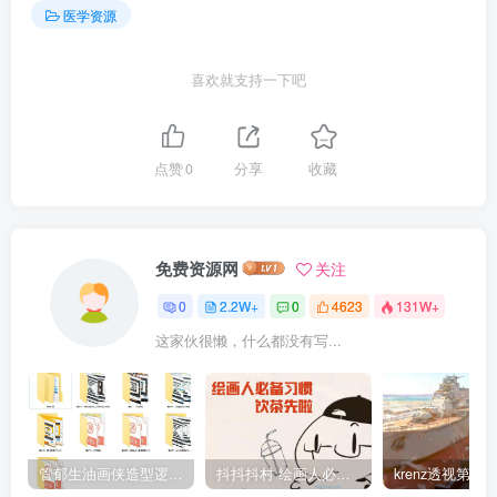
医学资源
喜欢就支持一下吧
点赞
0
分享
收藏
免费资源网
关注
0
2.2W+
0
4623
131W+
这家伙很懒，什么都没有写...
管郁生油画侠造型逻辑班第一期2019年5月【高清不缺课】
抖抖抖村 绘画人必备习惯2020【画质不错】