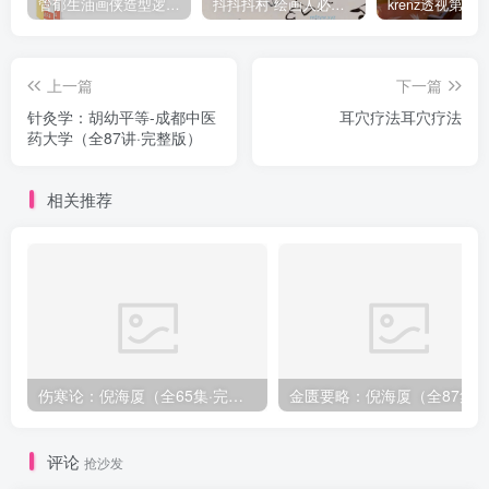
管郁生油画侠造型逻辑班第一期2019年5月【高清不缺课】
抖抖抖村 绘画人必备习惯2020【画质不错】
上一篇
下一篇
针灸学：胡幼平等-成都中医
耳穴疗法耳穴疗法
药大学（全87讲·完整版）
相关推荐
伤寒论：倪海厦（全65集·完整版）
金匮要略：倪海厦（全8
评论
抢沙发