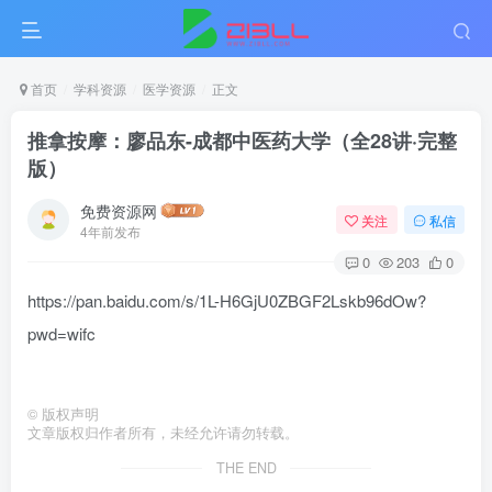
首页
学科资源
医学资源
正文
推拿按摩：廖品东-成都中医药大学（全28讲·完整
版）
免费资源网
关注
私信
4年前发布
0
203
0
https://pan.baidu.com/s/1L-H6GjU0ZBGF2Lskb96dOw?
pwd=wifc
©
版权声明
文章版权归作者所有，未经允许请勿转载。
THE END