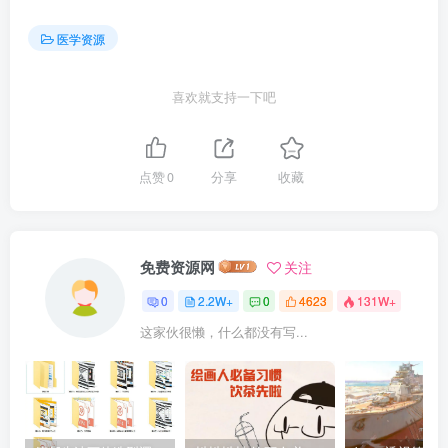
医学资源
喜欢就支持一下吧
点赞
0
分享
收藏
免费资源网
关注
0
2.2W+
0
4623
131W+
这家伙很懒，什么都没有写...