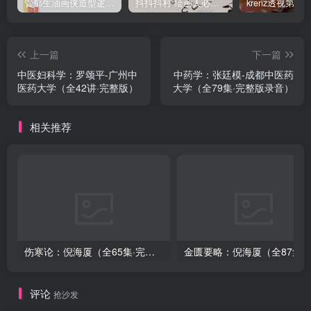
管郁生油画侠造型逻辑班第一期2019年5月【高清不缺课】
抖抖抖村 绘画人必备习惯2020【画质不错】
上一篇
下一篇
中医妇科学：罗颂平-广州中
中药学：张廷模-成都中医药
医药大学（全42讲·完整版）
大学（全79集·完整版录音）
相关推荐
伤寒论：倪海厦（全65集·完整版）
金匮要略：倪海厦（全8
评论
抢沙发