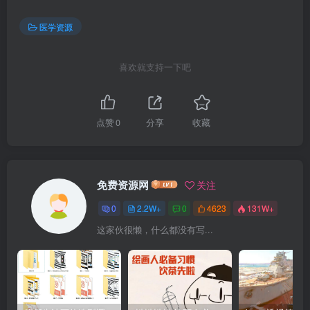
医学资源
喜欢就支持一下吧
点赞
0
分享
收藏
免费资源网
关注
0
2.2W+
0
4623
131W+
这家伙很懒，什么都没有写...