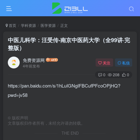
首页
学科资源
医学资源
正文
中医儿科学：汪受传-南京中医药大学（全99讲·完
整版）
免费资源网
关注
私信
4年前发布
0
208
0
https://pan.baidu.com/s/1hLuIGNgIFBCufPFcoOPjHQ?
pwd=jv58
©
版权声明
文章版权归作者所有，未经允许请勿转载。
THE END