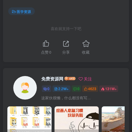
医学资源
喜欢就支持一下吧
点赞
0
分享
收藏
免费资源网
关注
0
2.2W+
0
4623
131W+
这家伙很懒，什么都没有写...