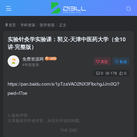
首页
学科资源
医学资源
正文
实验针灸学实验课：郭义-天津中医药大学（全10
讲·完整版）
免费资源网
关注
私信
4年前发布
0
178
0
https://pan.baidu.com/s/1pTzaVAO2NX3FlbchgJJm0Q?
pwd=f7oe
©
版权声明
文章版权归作者所有，未经允许请勿转载。
THE END