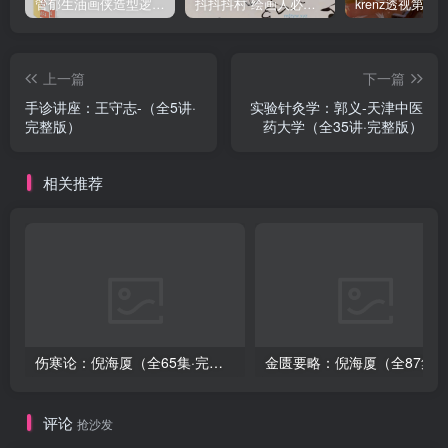
管郁生油画侠造型逻辑班第一期2019年5月【高清不缺课】
抖抖抖村 绘画人必备习惯2020【画质不错】
上一篇
下一篇
手诊讲座：王守志-（全5讲·
实验针灸学：郭义-天津中医
完整版）
药大学（全35讲·完整版）
相关推荐
伤寒论：倪海厦（全65集·完整版）
金匮要略：倪海厦（全8
评论
抢沙发