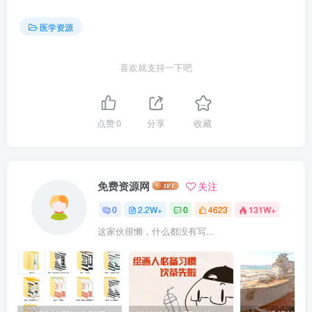
医学资源
喜欢就支持一下吧
点赞
0
分享
收藏
免费资源网
关注
0
2.2W+
0
4623
131W+
这家伙很懒，什么都没有写...