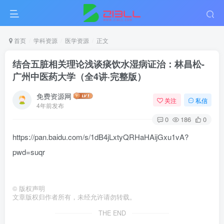
首页
学科资源
医学资源
正文
结合五脏相关理论浅谈痰饮水湿病证治：林昌松-
广州中医药大学（全4讲·完整版）
免费资源网
关注
私信
4年前发布
0
186
0
https://pan.baidu.com/s/1dB4jLxtyQRHaHAijGxu1vA?
pwd=suqr
©
版权声明
文章版权归作者所有，未经允许请勿转载。
THE END