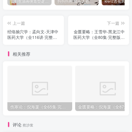
管郁生油画侠造型逻辑班第一期2019年5月【高清不缺课】
抖抖抖村 绘画人必备习惯2020【画质不错】
上一篇
下一篇
经络腧穴学：孟向文-天津中
金匮要略：王雪华-黑龙江中
医药大学（全116讲·完整
医药大学（全80集·完整版录
版）
音）
相关推荐
伤寒论：倪海厦（全65集·完整版）
金匮要略：倪海厦（全8
评论
抢沙发