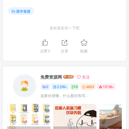
医学资源
喜欢就支持一下吧
点赞
0
分享
收藏
免费资源网
关注
0
2.2W+
0
4623
131W+
这家伙很懒，什么都没有写...