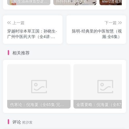
管郁生油画侠造型逻辑班第一期2019年5月【高清不缺课】
抖抖抖村 绘画人必备习惯2020【画质不错】
上一篇
下一篇
穿越时珍本草王国：孙晓生-
陈明-经典里的中医智慧（视
广州中医药大学（全4讲·完
频·全6集）
整版）
相关推荐
伤寒论：倪海厦（全65集·完整版）
金匮要略：倪海厦（全8
评论
抢沙发