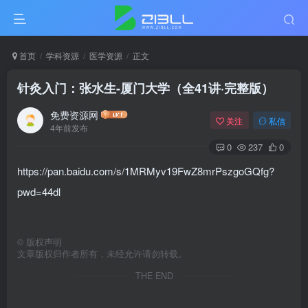
首页
学科资源
医学资源
正文
针灸入门：张水生-厦门大学（全41讲·完整版）
免费资源网
关注
私信
4年前发布
0
237
0
https://pan.baidu.com/s/1MRMyv19FwZ8mrPszgoGQfg?
pwd=44dl
©
版权声明
文章版权归作者所有，未经允许请勿转载。
THE END