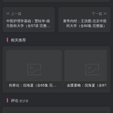
上一篇
下一篇
中医护理学基础：贾钰华-南
黄帝内经：王洪图-北京中医
方医科大学（全57讲·完整
药大学（全80集·完整版）
版）
相关推荐
伤寒论：倪海厦（全65集·完整版）
金匮要略：倪海厦（全8
评论
抢沙发