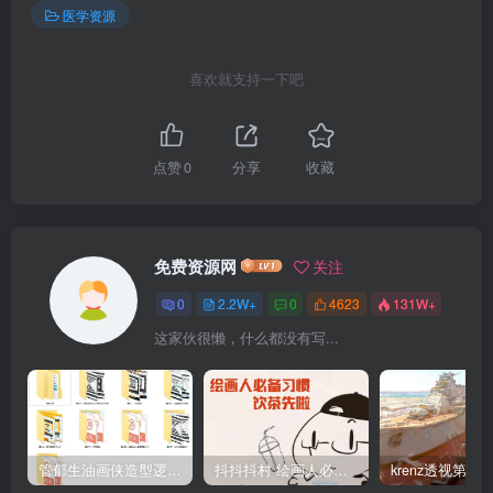
医学资源
喜欢就支持一下吧
点赞
0
分享
收藏
免费资源网
关注
0
2.2W+
0
4623
131W+
这家伙很懒，什么都没有写...
管郁生油画侠造型逻辑班第一期2019年5月【高清不缺课】
抖抖抖村 绘画人必备习惯2020【画质不错】