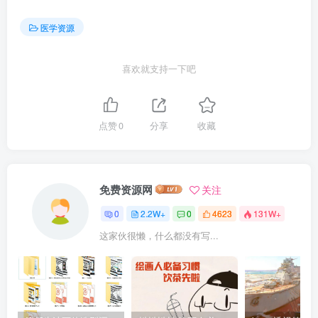
医学资源
喜欢就支持一下吧
点赞
0
分享
收藏
免费资源网
关注
0
2.2W+
0
4623
131W+
这家伙很懒，什么都没有写...