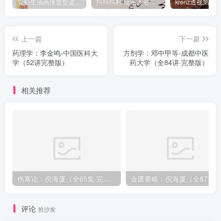
管郁生油画侠造型逻辑班第一期2019年5月【高清不缺课】
抖抖抖村 绘画人必备习惯2020【画质不错】
上一篇
下一篇
药理学：李金鸣-中国医科大
方剂学：邓中甲等-成都中医
学（52讲完整版）
药大学（全84讲·完整版）
相关推荐
伤寒论：倪海厦（全65集·完整版）
金匮要略：倪海厦（全8
评论
抢沙发