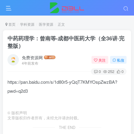
首页
学科资源
医学资源
正文
中药药理学：曾南等-成都中医药大学（全36讲·完
整版）
免费资源网
关注
私信
4年前发布
0
252
0
https://pan.baidu.com/s/1d80r5-yQqT7KMYOspZwzBA?
pwd=q2d3
©
版权声明
文章版权归作者所有，未经允许请勿转载。
THE END