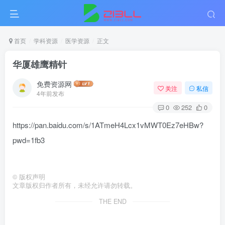
首页
学科资源
医学资源
正文
华厦雄鹰精针
免费资源网
关注
私信
4年前发布
0
252
0
https://pan.baidu.com/s/1ATmeH4Lcx1vMWT0Ez7eHBw?
pwd=1fb3
©
版权声明
文章版权归作者所有，未经允许请勿转载。
THE END