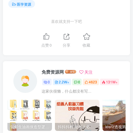
医学资源
喜欢就支持一下吧
点赞
0
分享
收藏
免费资源网
关注
0
2.2W+
0
4623
131W+
这家伙很懒，什么都没有写...
管郁生油画侠造型逻辑班第一期2019年5月【高清不缺课】
抖抖抖村 绘画人必备习惯2020【画质不错】