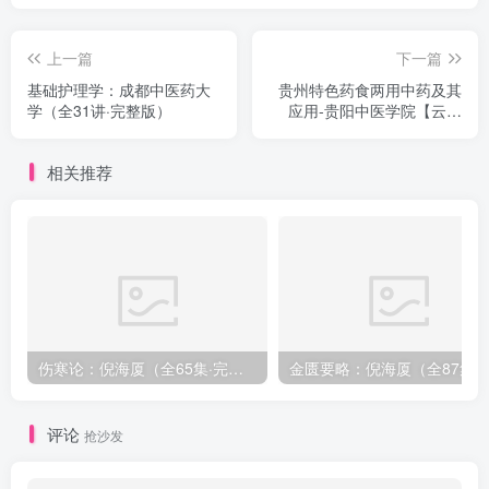
上一篇
下一篇
基础护理学：成都中医药大
贵州特色药食两用中药及其
学（全31讲·完整版）
应用-贵阳中医学院【云雪
林】（5讲完整版）
相关推荐
伤寒论：倪海厦（全65集·完整版）
金匮要略：倪海厦（全8
评论
抢沙发