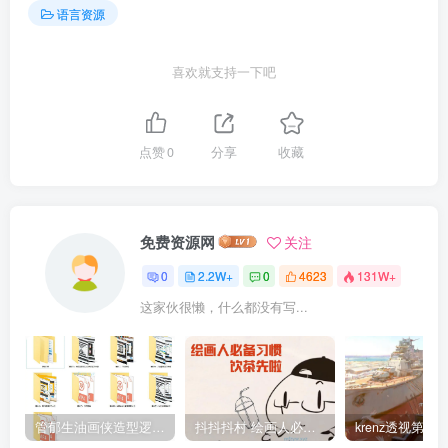
语言资源
喜欢就支持一下吧
点赞
0
分享
收藏
免费资源网
关注
0
2.2W+
0
4623
131W+
这家伙很懒，什么都没有写...
管郁生油画侠造型逻辑班第一期2019年5月【高清不缺课】
抖抖抖村 绘画人必备习惯2020【画质不错】