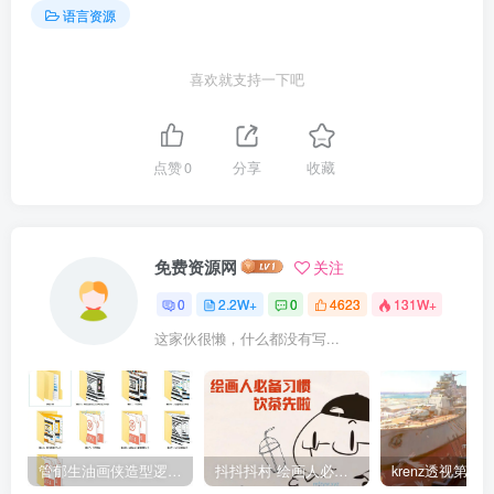
语言资源
喜欢就支持一下吧
点赞
0
分享
收藏
免费资源网
关注
0
2.2W+
0
4623
131W+
这家伙很懒，什么都没有写...
管郁生油画侠造型逻辑班第一期2019年5月【高清不缺课】
抖抖抖村 绘画人必备习惯2020【画质不错】