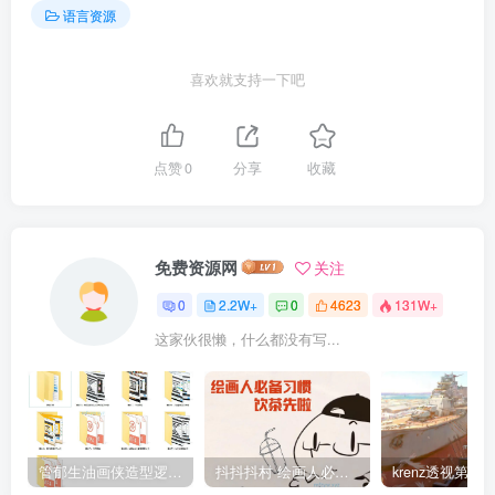
语言资源
喜欢就支持一下吧
点赞
0
分享
收藏
免费资源网
关注
0
2.2W+
0
4623
131W+
这家伙很懒，什么都没有写...
管郁生油画侠造型逻辑班第一期2019年5月【高清不缺课】
抖抖抖村 绘画人必备习惯2020【画质不错】