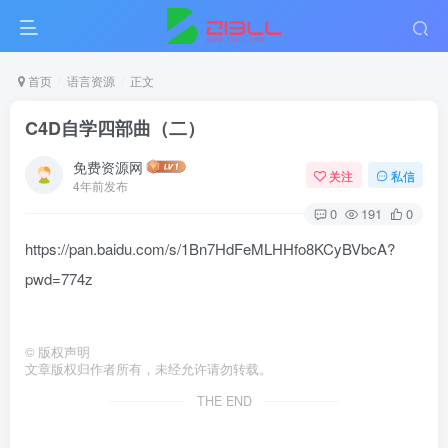
首页
语言资源
正文
C4D自学四部曲（二）
免费资源网
关注
私信
4年前发布
0
191
0
https://pan.baidu.com/s/1Bn7HdFeMLHHfo8KCyBVbcA?
pwd=774z
©
版权声明
文章版权归作者所有，未经允许请勿转载。
THE END