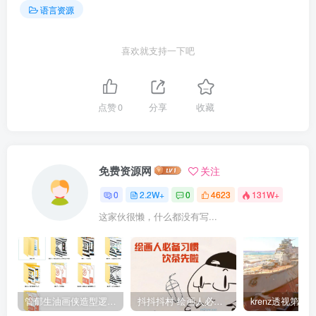
语言资源
喜欢就支持一下吧
点赞
0
分享
收藏
免费资源网
关注
0
2.2W+
0
4623
131W+
这家伙很懒，什么都没有写...
管郁生油画侠造型逻辑班第一期2019年5月【高清不缺课】
抖抖抖村 绘画人必备习惯2020【画质不错】