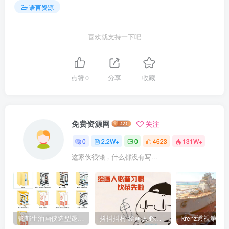
语言资源
喜欢就支持一下吧
点赞
0
分享
收藏
免费资源网
关注
0
2.2W+
0
4623
131W+
这家伙很懒，什么都没有写...
管郁生油画侠造型逻辑班第一期2019年5月【高清不缺课】
抖抖抖村 绘画人必备习惯2020【画质不错】