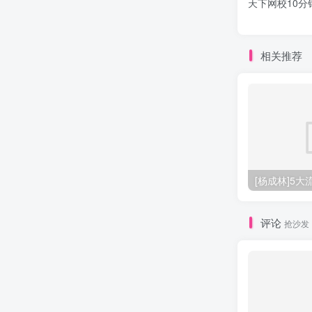
天下网校10
相关推荐
[杨成林]5
评论
抢沙发