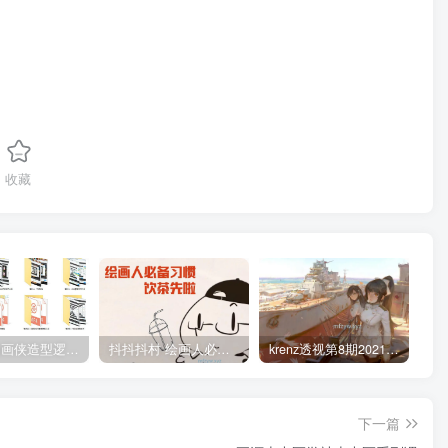
收藏
管郁生油画侠造型逻辑班第一期2019年5月【高清不缺课】
抖抖抖村 绘画人必备习惯2020【画质不错】
krenz透视第8期2021年4月结课【画质高清有笔刷课件】
下一篇