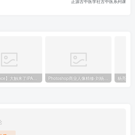
正源古中医学社古中医系列课
【DeadPrince】大触来了IPAD原创插画设计班
Photoshop商业人像精修-刘杨（799元）
杨亮-全
论