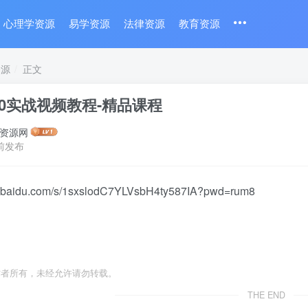
心理学资源
易学资源
法律资源
教育资源
资源
正文
E0实战视频教程-精品课程
资源网
前发布
an.baidu.com/s/1sxslodC7YLVsbH4ty587IA?pwd=rum8
作者所有，未经允许请勿转载。
THE END