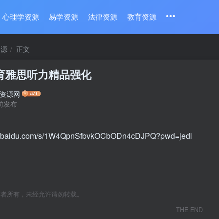
心理学资源
易学资源
法律资源
教育资源
资源
正文
育雅思听力精品强化
资源网
前发布
an.baidu.com/s/1W4QpnSfbvkOCbODn4cDJPQ?pwd=jedi
作者所有，未经允许请勿转载。
THE END