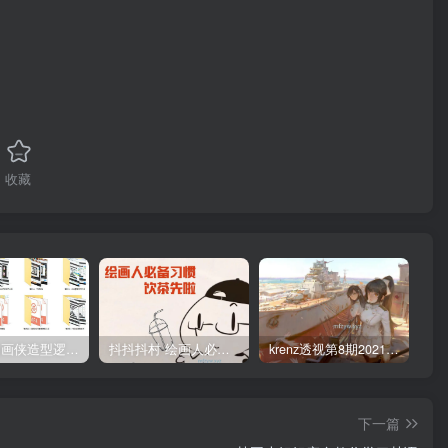
收藏
管郁生油画侠造型逻辑班第一期2019年5月【高清不缺课】
抖抖抖村 绘画人必备习惯2020【画质不错】
krenz透视第8期2021年4月结课【画质高清有笔刷课件】
下一篇