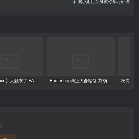
韩国小姐姐亲身教你学习韩语
【DeadPrince】大触来了IPAD原创插画设计班
Photoshop商业人像精修-刘杨（799元）
杨亮-全
论